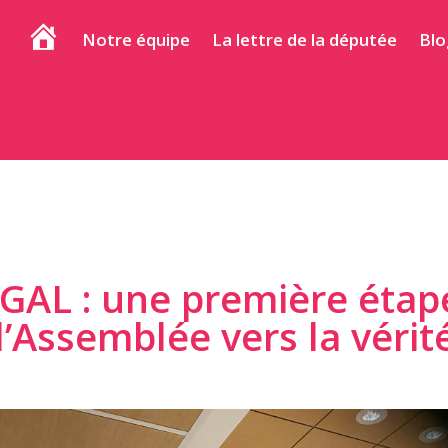
Notre équipe
La lettre de la députée
Blo
Accueil
 GAL : une première étap
l’Assemblée vers la vérit