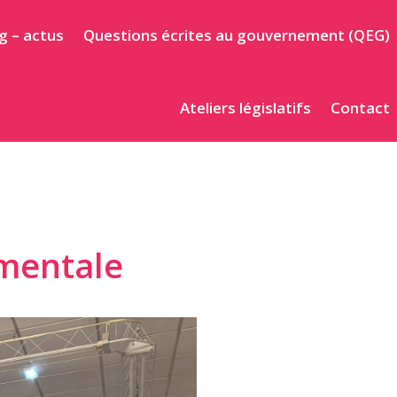
g – actus
Questions écrites au gouvernement (QEG)
Ateliers législatifs
Contact
 mentale