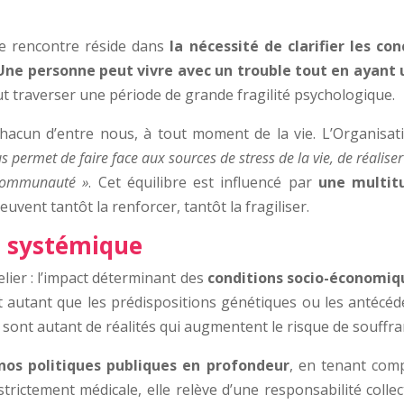
e rencontre réside dans
la nécessité de clarifier les co
Une personne peut vivre avec un trouble tout en ayant
t traverser une période de grande fragilité psychologique.
acun d’entre nous, à tout moment de la vie. L’Organisati
s permet de faire face aux sources de stress de la vie, de réalise
a communauté »
. Cet équilibre est influencé par
une multit
uvent tantôt la renforcer, tantôt la fragiliser.
t systémique
elier : l’impact déterminant des
conditions socio-économiq
 autant que les prédispositions génétiques ou les antécédent
s sont autant de réalités qui augmentent le risque de souffr
nos politiques publiques en profondeur
, en tenant com
trictement médicale, elle relève d’une responsabilité collec