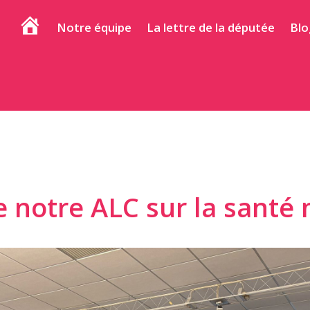
Notre équipe
La lettre de la députée
Blo
Accueil
e notre ALC sur la santé