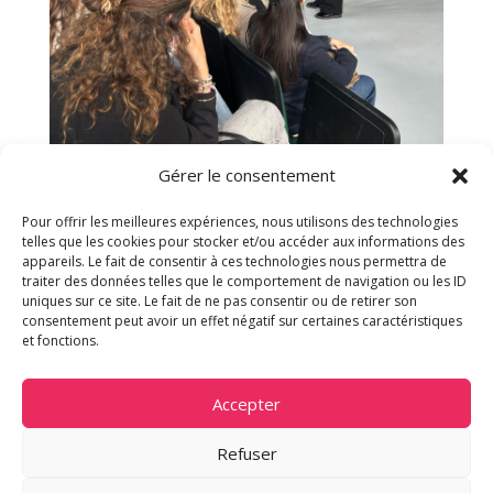
Gérer le consentement
Pour offrir les meilleures expériences, nous utilisons des technologies
telles que les cookies pour stocker et/ou accéder aux informations des
appareils. Le fait de consentir à ces technologies nous permettra de
traiter des données telles que le comportement de navigation ou les ID
uniques sur ce site. Le fait de ne pas consentir ou de retirer son
consentement peut avoir un effet négatif sur certaines caractéristiques
et fonctions.
F
X
T
W
Li
E
Accepter
ac
h
h
n
m
e
re
at
k
ai
Refuser
b
a
s
e
l