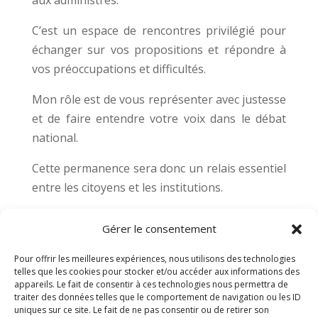
C’est un espace de rencontres privilégié pour
échanger sur vos propositions et répondre à
vos préoccupations et difficultés.
Mon rôle est de vous représenter avec justesse
et de faire entendre votre voix dans le débat
national.
Cette permanence sera donc un relais essentiel
entre les citoyens et les institutions.
Au cours de cette 17ᵉ législature, nous pouvons
Gérer le consentement
contribuer à construire un avenir plus juste,
plus solidaire, plus durable et plus respectueux
Pour offrir les meilleures expériences, nous utilisons des technologies
telles que les cookies pour stocker et/ou accéder aux informations des
de nos valeurs communes.
appareils. Le fait de consentir à ces technologies nous permettra de
traiter des données telles que le comportement de navigation ou les ID
uniques sur ce site. Le fait de ne pas consentir ou de retirer son