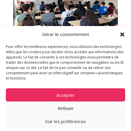
Gérer le consentement
Pour offrir les meilleures expériences, nous utilisons des technologies
telles que les cookies pour stocker et/ou accéder aux informations des
appareils. Le fait de consentir à ces technologies nous permettra de
traiter des données telles que le comportement de navigation ou les ID
uniques sur ce site. Le fait de ne pas consentir ou de retirer son
consentement peut avoir un effet négatif sur certaines caractéristiques
et fonctions.
F
X
T
W
Li
E
Accepter
ac
h
h
n
m
e
re
at
k
ai
Refuser
b
a
s
e
l
Voir les préférences
o
d
A
dI
Politique de confidentialité
Contact
Mentions légales